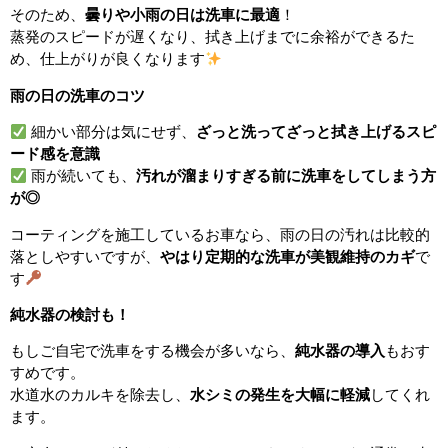
そのため、
曇りや小雨の日は洗車に最適
！
蒸発のスピードが遅くなり、拭き上げまでに余裕ができるた
め、仕上がりが良くなります
雨の日の洗車のコツ
細かい部分は気にせず、
ざっと洗ってざっと拭き上げるスピ
ード感を意識
雨が続いても、
汚れが溜まりすぎる前に洗車をしてしまう方
が◎
コーティングを施工しているお車なら、雨の日の汚れは比較的
落としやすいですが、
やはり定期的な洗車が美観維持のカギ
で
す
純水器の検討も！
もしご自宅で洗車をする機会が多いなら、
純水器の導入
もおす
すめです。
水道水のカルキを除去し、
水シミの発生を大幅に軽減
してくれ
ます。