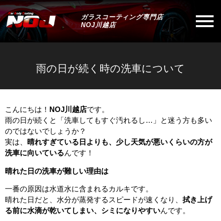
ガラスコーティング専門店
NOJ川越店
雨の日が続く時の洗車について
こんにちは！
NOJ川越店
です。
雨の日が続くと「洗車してもすぐ汚れるし…」と迷う方も多い
のではないでしょうか？
実は、
晴れすぎている日よりも、少し天気が悪いくらいの方が
洗車に向いている
んです！
晴れた日の洗車が難しい理由は
一番の原因は水道水に含まれるカルキです。
晴れた日だと、水分が蒸発するスピードが速くなり、
拭き上げ
る前に水滴が乾いてしまい、シミになりやすい
んです。